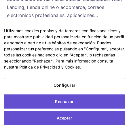
Landing, tienda online o ecoomerce, correos
electronicos profesionales, aplicaciones…
Somos expertos en servidores, ya que hemos
Utilizamos cookies propias y de terceros con fines analíticos y
trabajado en múltiples proyectos que han requerido
para mostrarte publicidad personalizada en función de un perfil
elaborado a partir de tus hábitos de navegación. Puedes
la máxia optimización de recursos y demostrar
personalizar tus preferencias pulsando en "Configurar", aceptar
nuestra escalabilidad.
todas las cookies haciendo clic en "Aceptar", o rechazarlas
seleccionando "Rechazar". Para más información consulta
Somos
partners oficiales
de Empresas como
IONOS
nuestra
Política de Privacidad y Cookies
.
y
Holded
.
Configurar
Rechazar
Aceptar